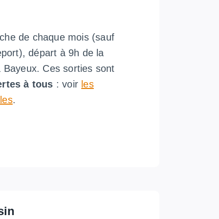
che de chaque mois (sauf
eport), départ à 9h de la
à Bayeux. Ces sorties sont
ertes à tous
: voir
les
les
.
sin