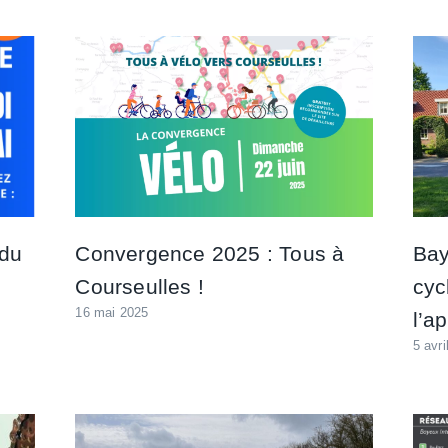
 du
Convergence 2025 : Tous à
Bay
Courseulles !
cyc
16 mai 2025
l’a
5 avri