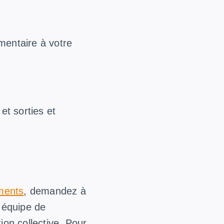
mentaire à votre
t sorties et
ments
, demandez à
 équipe de
tion collective. Pour