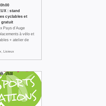
10h00
EUX : stand
tes cyclables et
 gratuit
ux Pays d'Auge
placements à vélo et
bles + atelier de
x, Lisieux