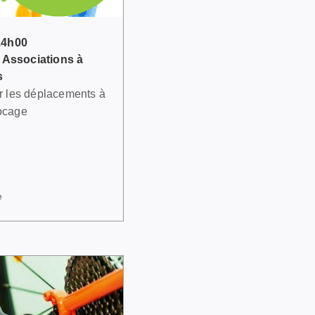
14h00
 Associations à
s
ur les déplacements à
Bocage
e