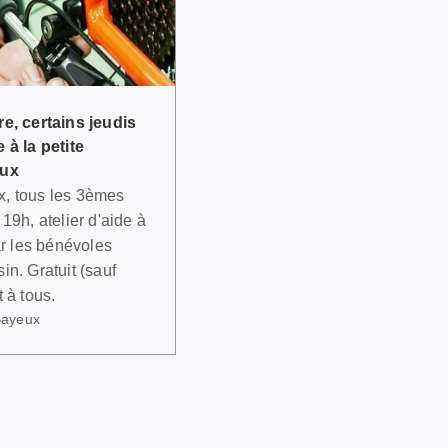
e, certains jeudis
 à la petite
eux
, tous les 3èmes
19h, atelier d'aide à
ar les bénévoles
n. Gratuit (sauf
 à tous.
Bayeux