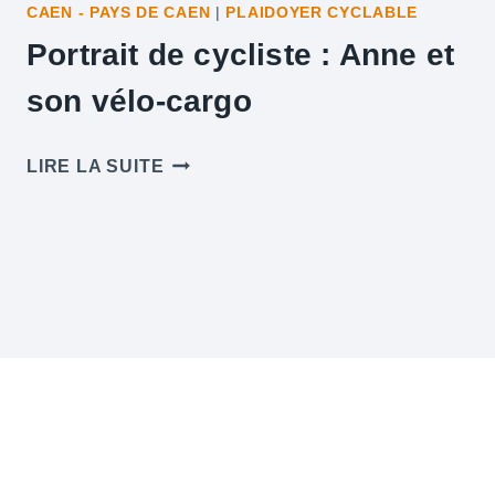
CAEN - PAYS DE CAEN
|
PLAIDOYER CYCLABLE
Portrait de cycliste : Anne et
son vélo-cargo
PORTRAIT
LIRE LA SUITE
DE
CYCLISTE
:
ANNE
ET
SON
VÉLO-
CARGO