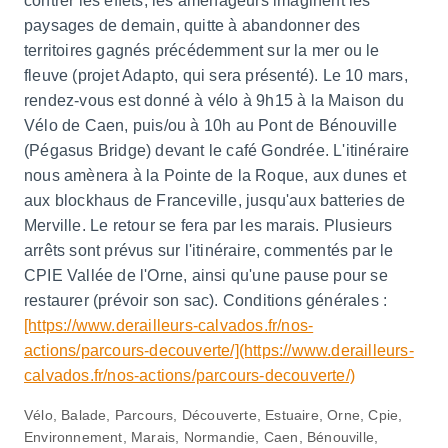
contrer les effets, les aménageurs imaginent les
paysages de demain, quitte à abandonner des
territoires gagnés précédemment sur la mer ou le
fleuve (projet Adapto, qui sera présenté). Le 10 mars,
rendez-vous est donné à vélo à 9h15 à la Maison du
Vélo de Caen, puis/ou à 10h au Pont de Bénouville
(Pégasus Bridge) devant le café Gondrée. L'itinéraire
nous amènera à la Pointe de la Roque, aux dunes et
aux blockhaus de Franceville, jusqu'aux batteries de
Merville. Le retour se fera par les marais. Plusieurs
arrêts sont prévus sur l'itinéraire, commentés par le
CPIE Vallée de l'Orne, ainsi qu'une pause pour se
restaurer (prévoir son sac). Conditions générales :
[https://www.derailleurs-calvados.fr/nos-
actions/parcours-decouverte/](https://www.derailleurs-
calvados.fr/nos-actions/parcours-decouverte/)
Vélo, Balade, Parcours, Découverte, Estuaire, Orne, Cpie,
Environnement, Marais, Normandie, Caen, Bénouville,