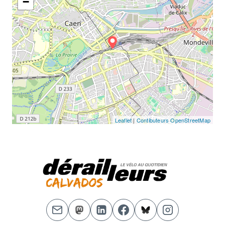
−
Leaflet
|
Contibuteurs OpenStreetMap