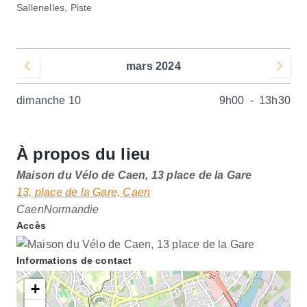
Sallenelles, Piste
mars 2024
Voir le mois précédent
Voir le 
dimanche 10
9h00
-
13h30
À propos du lieu
Maison du Vélo de Caen, 13 place de la Gare
13, place de la Gare, Caen
Caen
Normandie
Accès
Informations de contact
+