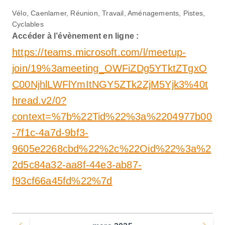
Vélo, Caenlamer, Réunion, Travail, Aménagements, Pistes,
Cyclables
Accéder à l’évènement en ligne :
https://teams.microsoft.com/l/meetup-
join/19%3ameeting_OWFiZDg5YTktZTgxO
C00NjhlLWFlYmItNGY5ZTk2ZjM5Yjk3%40t
hread.v2/0?
context=%7b%22Tid%22%3a%2204977b00
-7f1c-4a7d-9bf3-
9605e2268cbd%22%2c%22Oid%22%3a%2
2d5c84a32-aa8f-44e3-ab87-
f93cf66a45fd%22%7d