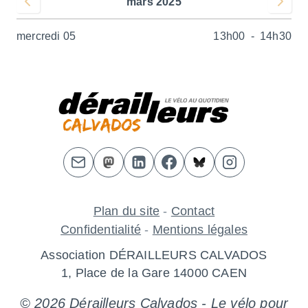
mars 2025
Voir le mois précédent
Voir le 
mercredi 05
13h00
-
14h30
Plan du site
-
Contact
Confidentialité
-
Mentions légales
Association DÉRAILLEURS CALVADOS
1, Place de la Gare 14000 CAEN
© 2026 Dérailleurs Calvados - Le vélo pour