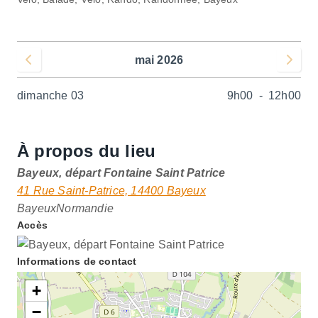
mai 2026
Voir le mois précédent
Voir le 
dimanche 03
9h00
-
12h00
À propos du lieu
Bayeux, départ Fontaine Saint Patrice
41 Rue Saint-Patrice, 14400 Bayeux
Bayeux
Normandie
Accès
Informations de contact
+
−