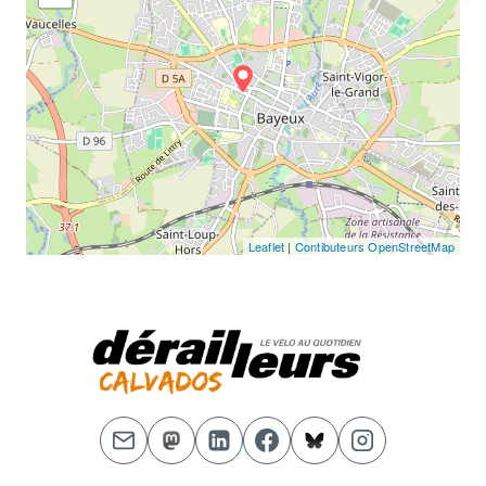
Leaflet
|
Contibuteurs OpenStreetMap