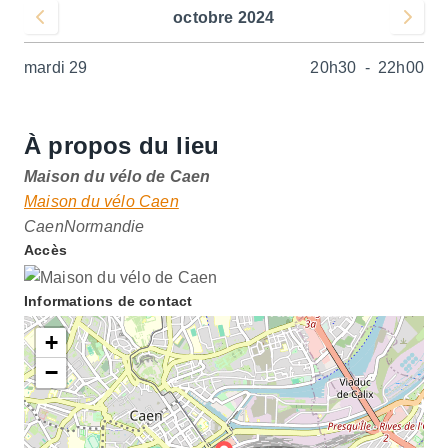
octobre 2024
Voir le mois précédent
Voir le 
mardi 29
20h30
-
22h00
À propos du lieu
Maison du vélo de Caen
Maison du vélo Caen
Caen
Normandie
Accès
Informations de contact
+
−