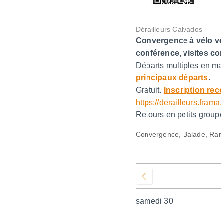
Dérailleurs Calvados
Convergence à vélo ve
conférence, visites c
Départs multiples en ma
principaux départs
.
Gratuit.
Inscription r
https://derailleurs.f
Retours en petits groupe
Convergence, Balade, Rand
Voir le mois précédent
samedi 30