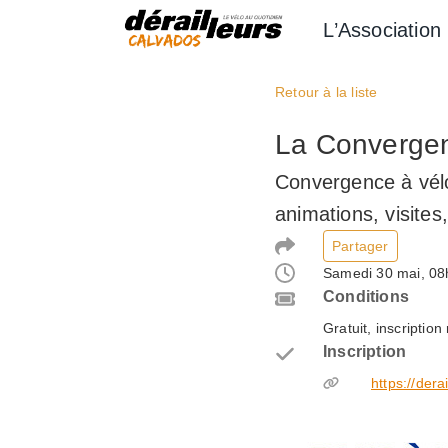
Aller
L’Association
au
contenu
Retour à la liste
La Convergenc
Convergence à vélo
animations, visites
Partager
Samedi 30 mai, 08
Conditions
Gratuit, inscripti
Inscription
https://de