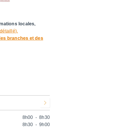
mations locales,
étaillé).
e des branches et des
Voir le mois suivant
8h00
-
8h30
8h30
-
9h00