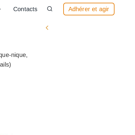
Contacts
Adhérer et agir
Évènement précédent
que-nique,
ails)