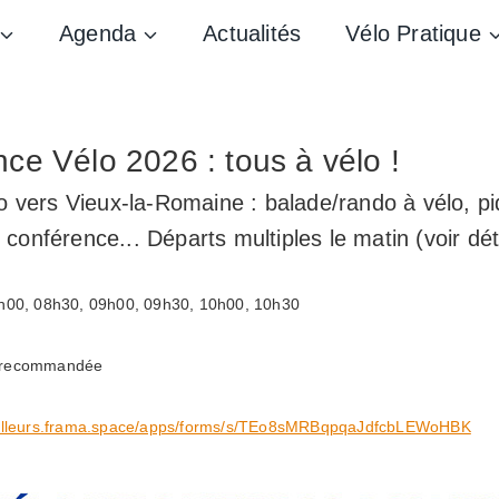
Agenda
Actualités
Vélo Pratique
e Vélo 2026 : tous à vélo !
 vers Vieux-la-Romaine : balade/rando à vélo, pi
, conférence... Départs multiples le matin (voir dét
h00, 08h30, 09h00, 09h30, 10h00, 10h30
on recommandée
railleurs.frama.space/apps/forms/s/TEo8sMRBqpqaJdfcbLEWoHBK