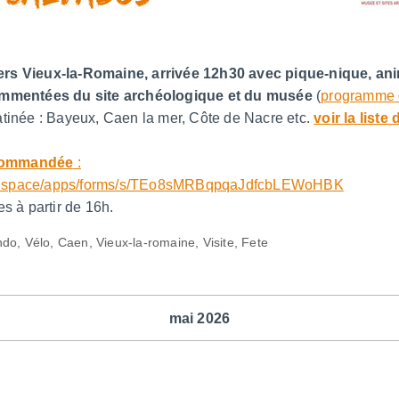
rs Vieux-la-Romaine, arrivée 12h30 avec pique-nique, ani
ommentées du site archéologique et du musée
(
programme d
tinée : Bayeux, Caen la mer, Côte de Nacre etc.
voir la list
ecommandée
:
rama.space/apps/forms/s/TEo8sMRBqpqaJdfcbLEWoHBK
s à partir de 16h.
o, Vélo, Caen, Vieux-la-romaine, Visite, Fete
mai 2026