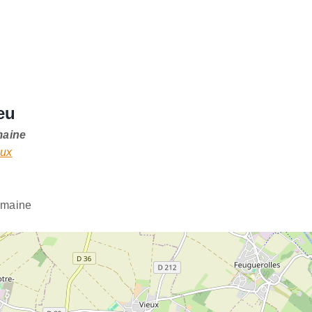
eu
maine
eux