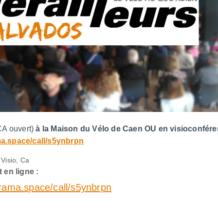
CA ouvert)
à la Maison du Vélo de Caen OU en visioconfére
ama.space/call/s5ynbrpn
 Visio, Ca
 en ligne :
.frama.space/call/s5ynbrpn