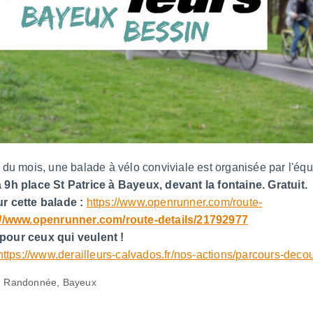
du mois, une balade à vélo conviviale est organisée par l'éq
9h place St Patrice à Bayeux, devant la fontaine. Gratuit.
r cette balade :
https://www.openrunner.com/route-
://www.openrunner.com/route-details/21792977
our ceux qui veulent !
https://www.derailleurs-calvados.fr/nos-actions/parcours-decou
o, Randonnée, Bayeux