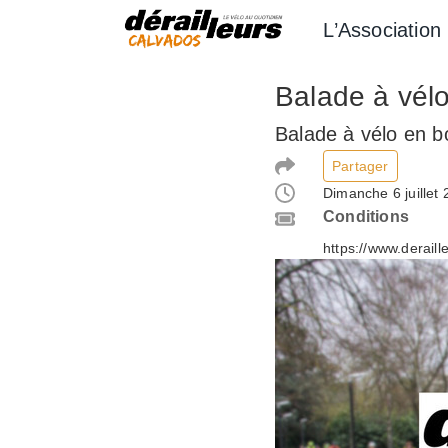
Aller
L’Association
au
contenu
Balade à vél
Balade à vélo en b
Partager
Dimanche 6 juillet
Conditions
https://www.deraill